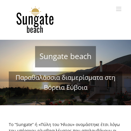
Skip
to
content
Sungate beach
Παραθαλάσσια διαμερίσματα στη
Βόρεια Εύβοια
Το “Sungate” ή «Πύλη του Ήλιου» ονομάστηκε έτσι λόγω
του υπέροχου ηλιοβασιλέματος που απολαμβάνουν οι